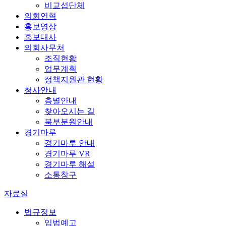
비교섭단체
의회연혁
홍보영상
홍보대사
의회사무처
조직현황
업무계획
정책지원관 현황
청사안내
층별안내
찾아오시는 길
북부분원안내
경기마루
경기마루 안내
경기마루 VR
경기마루 해설
소통창구
자료실
법규정보
입법예고