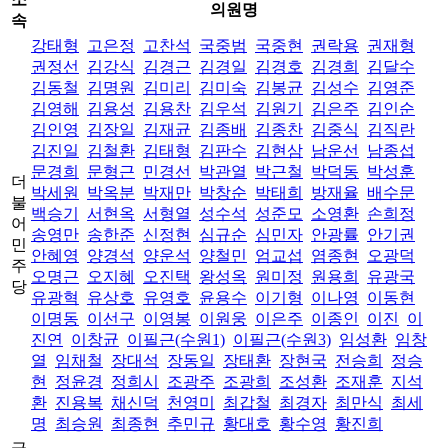
의원명
속
강태형
고은정
고찬석
국중범
국중현
권락용
권재형
권정선
김강식
김경근
김경일
김경호
김경희
김달수
김동철
김명원
김미리
김미숙
김봉균
김성수
김영준
김영해
김용성
김용찬
김우석
김원기
김은주
김인순
김인영
김장일
김재균
김종배
김종찬
김중식
김직란
김진일
김철환
김태형
김판수
김현삼
남운선
남종섭
문경희
문형근
민경선
박관열
박근철
박덕동
박성훈
더
박세원
박옥분
박재만
박창순
박태희
방재율
배수문
불
백승기
서현옥
서형열
성수석
성준모
소영환
손희정
어
송영만
송한준
신정현
심규순
심민자
안광률
안기권
민
안혜영
양경석
양운석
양철민
엄교섭
염종현
오광덕
주
오명근
오지혜
오진택
왕성옥
원미정
원용희
유광국
당
유광혁
유상호
유영호
윤용수
이기형
이나영
이동현
이명동
이선구
이영봉
이원웅
이은주
이종인
이진
이
진연
이창균
이필근(수원1)
이필근(수원3)
임성환
임창
열
임채철
장대석
장동일
장태환
장현국
전승희
정승
현
정윤경
정희시
조광주
조광희
조성환
조재훈
지석
환
진용복
채신덕
천영미
최갑철
최경자
최만식
최세
명
최승원
최종현
추민규
황대호
황수영
황진희