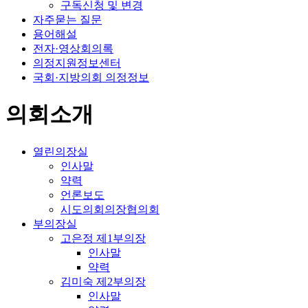
구독신청 및 변경
자주묻는 질문
용어해설
전자·영상회의록
의정지원정보센터
국회·지방의회 의정정보
의회소개
열린의장실
인사말
약력
언론보도
시도의회의장협의회
부의장실
고은정 제1부의장
인사말
약력
김미숙 제2부의장
인사말