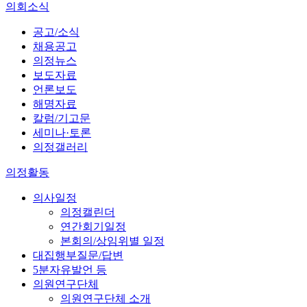
의회소식
공고/소식
채용공고
의정뉴스
보도자료
언론보도
해명자료
칼럼/기고문
세미나·토론
의정갤러리
의정활동
의사일정
의정캘린더
연간회기일정
본회의/상임위별 일정
대집행부질문/답변
5분자유발언 등
의원연구단체
의원연구단체 소개