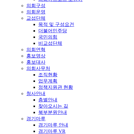
의회구성
의회운영
교섭단체
목적 및 구성요건
더불어민주당
국민의힘
비교섭단체
의회연혁
홍보영상
홍보대사
의회사무처
조직현황
업무계획
정책지원관 현황
청사안내
층별안내
찾아오시는 길
북부분원안내
경기마루
경기마루 안내
경기마루 VR