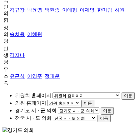
국
민
김규창
박윤영
백현종
이애형
이제영
한미림
허원
의
힘
정
의
송치용
이혜원
당
민
생
김지나
당
무
소
유근식
이영주
정대운
속
위원회 홈페이지
이동
의원 홈페이지
이동
경기도 시 · 군 의회
이동
전국 시 · 도 의회
이동