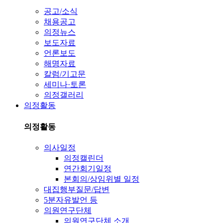
공고/소식
채용공고
의정뉴스
보도자료
언론보도
해명자료
칼럼/기고문
세미나·토론
의정갤러리
의정활동
의정활동
의사일정
의정캘린더
연간회기일정
본회의/상임위별 일정
대집행부질문/답변
5분자유발언 등
의원연구단체
의원연구단체 소개