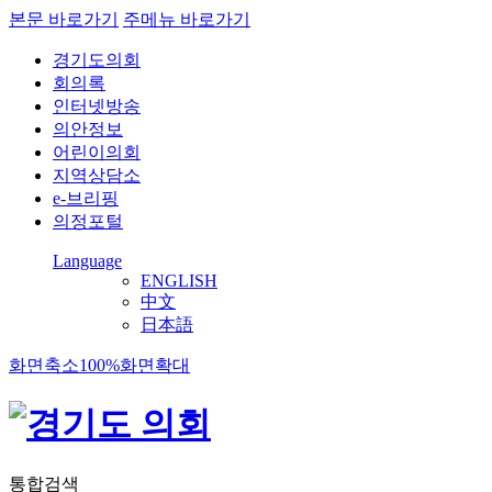
본문 바로가기
주메뉴 바로가기
경기도의회
회의록
인터넷방송
의안정보
어린이의회
지역상담소
e-브리핑
의정포털
Language
ENGLISH
中文
日本語
화면축소
100%
화면확대
통합검색