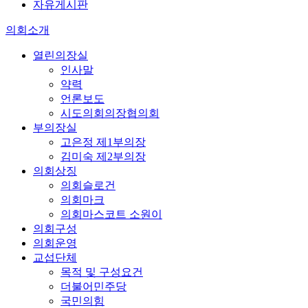
자유게시판
의회소개
열린의장실
인사말
약력
언론보도
시도의회의장협의회
부의장실
고은정 제1부의장
김미숙 제2부의장
의회상징
의회슬로건
의회마크
의회마스코트 소원이
의회구성
의회운영
교섭단체
목적 및 구성요건
더불어민주당
국민의힘