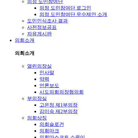
의정 도민참여단
의정 도민참여단 로그인
의정 도민참여단 우수제안 소개
도민인식조사 결과
사전정보공표
자유게시판
의회소개
의회소개
열린의장실
인사말
약력
언론보도
시도의회의장협의회
부의장실
고은정 제1부의장
김미숙 제2부의장
의회상징
의회슬로건
의회마크
의회마스코트 소원이