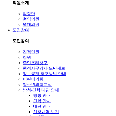
의원소개
의장단
현역의원
역대의원
도민참여
도민참여
진정민원
청원
주민조례청구
행정사무감사 도민제보
정보공개 청구방법 안내
어린이의회
청소년의회교실
방청/견학/대관 안내
방청 안내
견학 안내
대관 안내
신청내역 보기