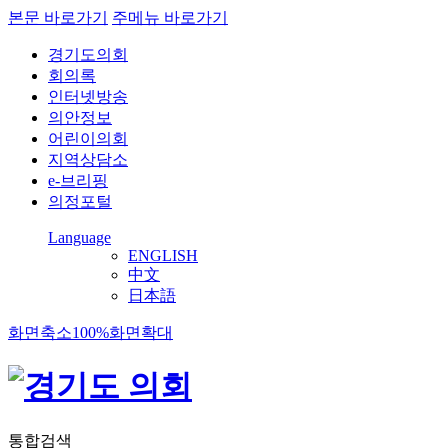
본문 바로가기
주메뉴 바로가기
경기도의회
회의록
인터넷방송
의안정보
어린이의회
지역상담소
e-브리핑
의정포털
Language
ENGLISH
中文
日本語
화면축소
100%
화면확대
통합검색