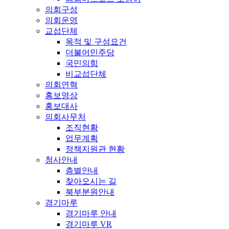
의회구성
의회운영
교섭단체
목적 및 구성요건
더불어민주당
국민의힘
비교섭단체
의회연혁
홍보영상
홍보대사
의회사무처
조직현황
업무계획
정책지원관 현황
청사안내
층별안내
찾아오시는 길
북부분원안내
경기마루
경기마루 안내
경기마루 VR