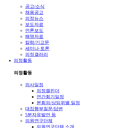
공고/소식
채용공고
의정뉴스
보도자료
언론보도
해명자료
칼럼/기고문
세미나·토론
의정갤러리
의정활동
의정활동
의사일정
의정캘린더
연간회기일정
본회의/상임위별 일정
대집행부질문/답변
5분자유발언 등
의원연구단체
의원연구단체 소개