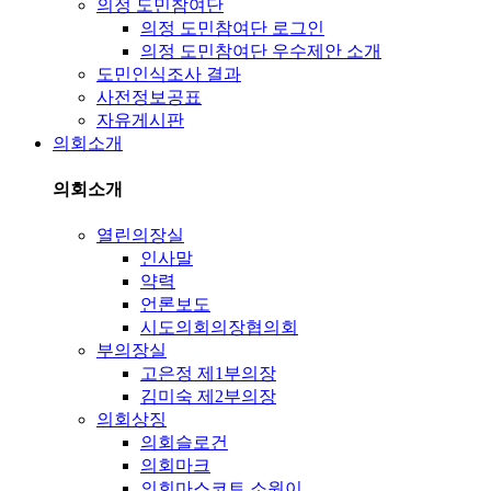
의정 도민참여단
의정 도민참여단 로그인
의정 도민참여단 우수제안 소개
도민인식조사 결과
사전정보공표
자유게시판
의회소개
의회소개
열린의장실
인사말
약력
언론보도
시도의회의장협의회
부의장실
고은정 제1부의장
김미숙 제2부의장
의회상징
의회슬로건
의회마크
의회마스코트 소원이