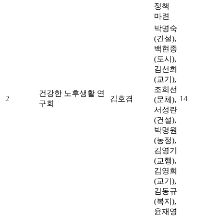
정책
마련
박명숙
(건설),
백현종
(도시),
김선희
(교기),
조희선
건강한 노후생활 연
2
김호겸
14
(문체),
구회
서성란
(건설),
박명원
(농정),
김영기
(교행),
김영희
(교기),
김동규
(복지),
윤재영