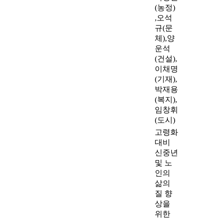
(농정)
,오석
규(문
체),양
운석
(건설),
이채명
(기재),
박재용
(복지),
임창휘
(도시)
고령화
대비
신중년
및 노
인의
삶의
질 향
상을
위한