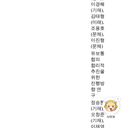
이경혜
(기재),
김태형
(미래),
조용호
(문체),
이진형
(문체)
유보통
합의
합리적
추진을
위한
진행방
향 연
구
정승현
(기재),
오창준
AI챗봇
(기재),
이재영