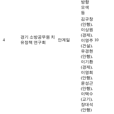
방향
모색
등
김규창
(안행),
이상원
(경제),
경기 소방공무원 치
4
안계일
10
이영주
유정책 연구회
(건설),
유경현
(안행),
이기환
(경제),
이영희
(안행),
윤성근
(안행),
이택수
(교기),
장대석
(안행)