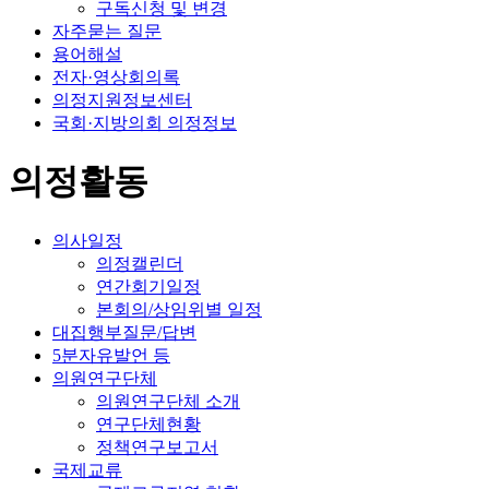
구독신청 및 변경
자주묻는 질문
용어해설
전자·영상회의록
의정지원정보센터
국회·지방의회 의정정보
의정활동
의사일정
의정캘린더
연간회기일정
본회의/상임위별 일정
대집행부질문/답변
5분자유발언 등
의원연구단체
의원연구단체 소개
연구단체현황
정책연구보고서
국제교류