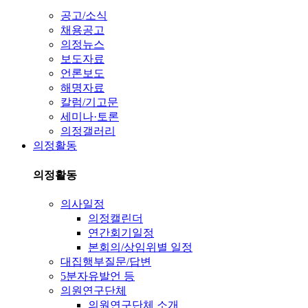
공고/소식
채용공고
의정뉴스
보도자료
언론보도
해명자료
칼럼/기고문
세미나·토론
의정갤러리
의정활동
의정활동
의사일정
의정캘린더
연간회기일정
본회의/상임위별 일정
대집행부질문/답변
5분자유발언 등
의원연구단체
의원연구단체 소개