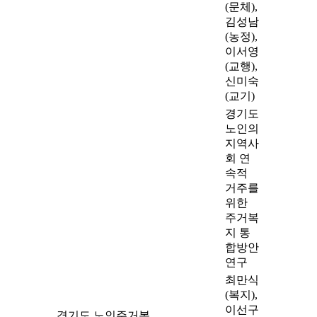
(문체),
김성남
(농정),
이서영
(교행),
신미숙
(교기)
경기도
노인의
지역사
회 연
속적
거주를
위한
주거복
지 통
합방안
연구
최만식
(복지),
이선구
경기도 노인주거복