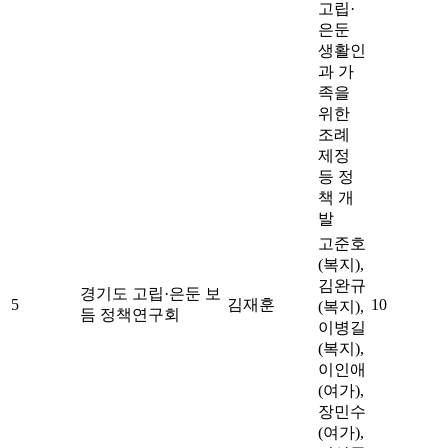
고립·
은둔
생활인
과 가
족을
위한
조례
제정
등 정
책 개
발
고준호
(복지),
김완규
경기도 고립·은둔 보
5
김재훈
10
(복지),
듬 정책연구회
이병길
(복지),
이인애
(여가),
장민수
(여가),