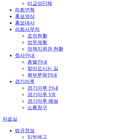
비교섭단체
의회연혁
홍보영상
홍보대사
의회사무처
조직현황
업무계획
정책지원관 현황
청사안내
층별안내
찾아오시는 길
북부분원안내
경기마루
경기마루 안내
경기마루 VR
경기마루 해설
소통창구
자료실
법규정보
입법예고