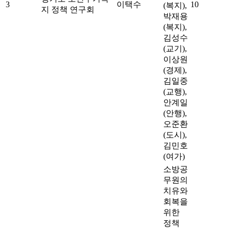
3
이택수
10
(복지),
지 정책 연구회
박재용
(복지),
김성수
(교기),
이상원
(경제),
김일중
(교행),
안계일
(안행),
오준환
(도시),
김민호
(여가)
소방공
무원의
치유와
회복을
위한
정책