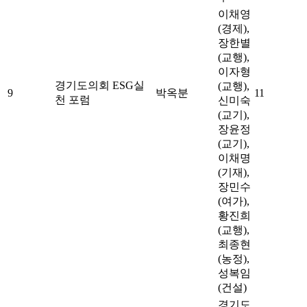
이채영
(경제),
장한별
(교행),
이자형
경기도의회 ESG실
(교행),
9
박옥분
11
천 포럼
신미숙
(교기),
장윤정
(교기),
이채명
(기재),
장민수
(여가),
황진희
(교행),
최종현
(농정),
성복임
(건설)
경기도