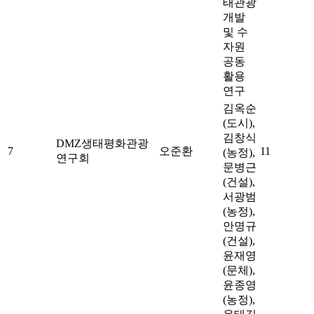
태관광
개발
및 수
자원
공동
활용
연구
김옥순
(도시),
김창식
DMZ생태평화관광
7
오준환
11
(농정),
연구회
문병근
(건설),
서광범
(농정),
안명규
(건설),
윤재영
(문체),
윤종영
(농정),