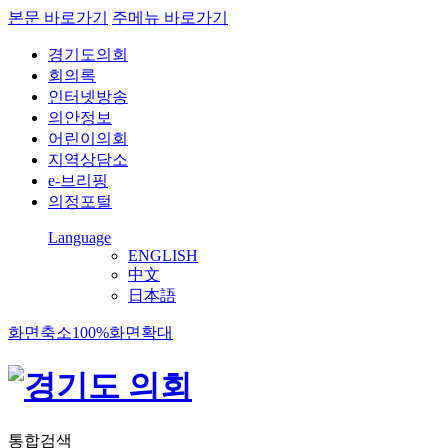
본문 바로가기
주메뉴 바로가기
경기도의회
회의록
인터넷방송
의안정보
어린이의회
지역상담소
e-브리핑
의정포털
Language
ENGLISH
中文
日本語
화면축소
100%
화면확대
통합검색