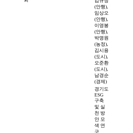
김규창
(안행),
임상오
(안행),
이영봉
(안행),
박명원
(농정),
김시용
(도시),
오준환
(도시),
남경순
(경제)
경기도
ESG
구축
및 실
천 방
안 모
색 연
구