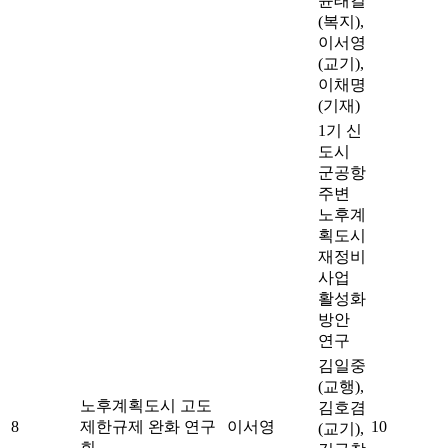
윤태길
(복지),
이서영
(교기),
이채명
(기재)
1기 신
도시
군공항
주변
노후계
획도시
재정비
사업
활성화
방안
연구
김일중
(교행),
노후계획도시 고도
김호겸
8
제한규제 완화 연구
이서영
10
(교기),
회