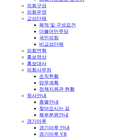
의회구성
의회운영
교섭단체
목적 및 구성요건
더불어민주당
국민의힘
비교섭단체
의회연혁
홍보영상
홍보대사
의회사무처
조직현황
업무계획
정책지원관 현황
청사안내
층별안내
찾아오시는 길
북부분원안내
경기마루
경기마루 안내
경기마루 VR