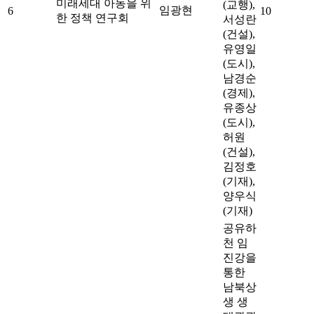
미래세대 아동을 위
(교행),
임광현
6
10
한 정책 연구회
서성란
(건설),
유영일
(도시),
남경순
(경제),
유종상
(도시),
허원
(건설),
김정호
(기재),
양우식
(기재)
공유하
천 임
진강을
통한
남북상
생 생