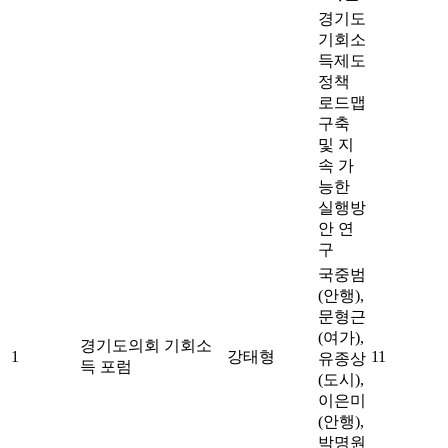
경기도
기회소
득제도
정책
로드맵
구축
및 지
속 가
능한
실행방
안 연
구
국중범
(안행),
문형근
(여가),
경기도의회 기회소
1
강태형
11
유종상
득 포럼
(도시),
이은미
(안행),
박명원