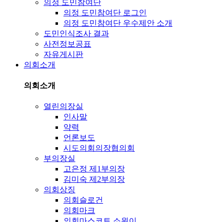
의정 도민참여단
의정 도민참여단 로그인
의정 도민참여단 우수제안 소개
도민인식조사 결과
사전정보공표
자유게시판
의회소개
의회소개
열린의장실
인사말
약력
언론보도
시도의회의장협의회
부의장실
고은정 제1부의장
김미숙 제2부의장
의회상징
의회슬로건
의회마크
의회마스코트 소원이