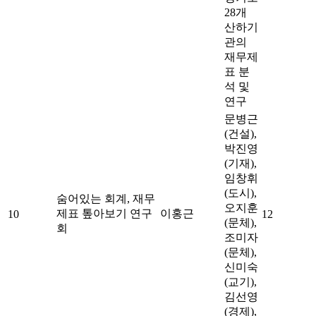
28개
산하기
관의
재무제
표 분
석 및
연구
문병근
(건설),
박진영
(기재),
임창휘
(도시),
숨어있는 회계, 재무
오지훈
제표 톺아보기 연구
이홍근
10
12
(문체),
회
조미자
(문체),
신미숙
(교기),
김선영
(경제),