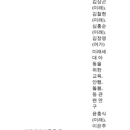
김상곤
(미래),
김철현
(미래),
심홍순
(미래),
김정영
(여가)
미래세
대 아
동을
위한
교육,
안행,
돌봄,
등 관
련 연
구
윤충식
(미래),
이은주