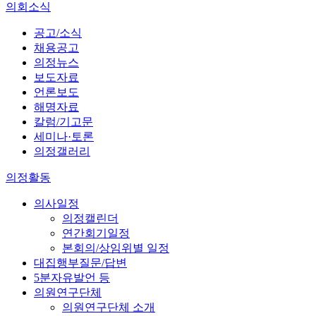
의회소식
공고/소식
채용공고
의정뉴스
보도자료
언론보도
해명자료
칼럼/기고문
세미나·토론
의정갤러리
의정활동
의사일정
의정캘린더
연간회기일정
본회의/상임위별 일정
대집행부질문/답변
5분자유발언 등
의원연구단체
의원연구단체 소개