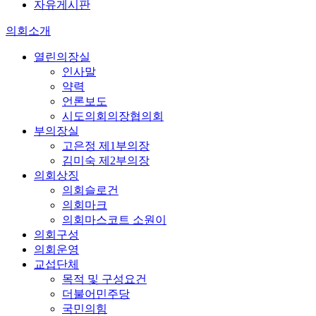
자유게시판
의회소개
열린의장실
인사말
약력
언론보도
시도의회의장협의회
부의장실
고은정 제1부의장
김미숙 제2부의장
의회상징
의회슬로건
의회마크
의회마스코트 소원이
의회구성
의회운영
교섭단체
목적 및 구성요건
더불어민주당
국민의힘