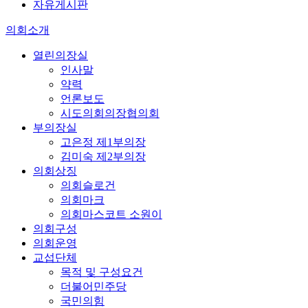
자유게시판
의회소개
열린의장실
인사말
약력
언론보도
시도의회의장협의회
부의장실
고은정 제1부의장
김미숙 제2부의장
의회상징
의회슬로건
의회마크
의회마스코트 소원이
의회구성
의회운영
교섭단체
목적 및 구성요건
더불어민주당
국민의힘