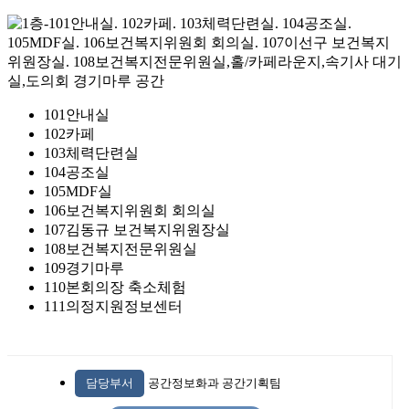
101
안내실
102
카페
103
체력단련실
104
공조실
105
MDF실
106
보건복지위원회 회의실
107
김동규 보건복지위원장실
108
보건복지전문위원실
109
경기마루
110
본회의장 축소체험
111
의정지원정보센터
담당부서
공간정보화과 공간기획팀