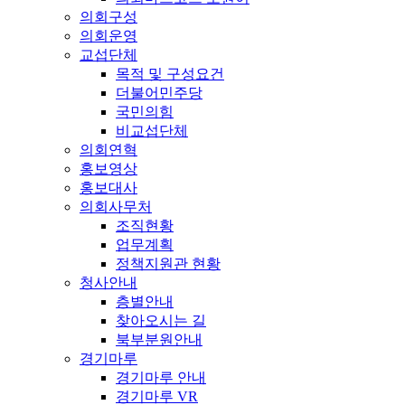
의회구성
의회운영
교섭단체
목적 및 구성요건
더불어민주당
국민의힘
비교섭단체
의회연혁
홍보영상
홍보대사
의회사무처
조직현황
업무계획
정책지원관 현황
청사안내
층별안내
찾아오시는 길
북부분원안내
경기마루
경기마루 안내
경기마루 VR