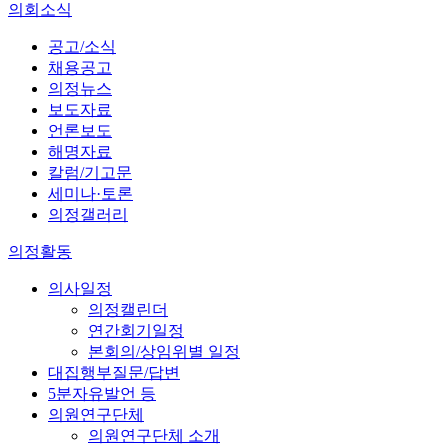
의회소식
공고/소식
채용공고
의정뉴스
보도자료
언론보도
해명자료
칼럼/기고문
세미나·토론
의정갤러리
의정활동
의사일정
의정캘린더
연간회기일정
본회의/상임위별 일정
대집행부질문/답변
5분자유발언 등
의원연구단체
의원연구단체 소개