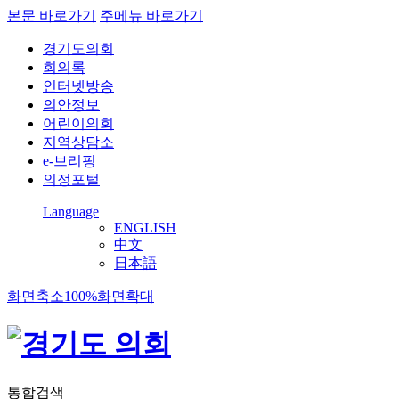
본문 바로가기
주메뉴 바로가기
경기도의회
회의록
인터넷방송
의안정보
어린이의회
지역상담소
e-브리핑
의정포털
Language
ENGLISH
中文
日本語
화면축소
100%
화면확대
통합검색