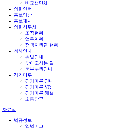
비교섭단체
의회연혁
홍보영상
홍보대사
의회사무처
조직현황
업무계획
정책지원관 현황
청사안내
층별안내
찾아오시는 길
북부분원안내
경기마루
경기마루 안내
경기마루 VR
경기마루 해설
소통창구
자료실
법규정보
입법예고