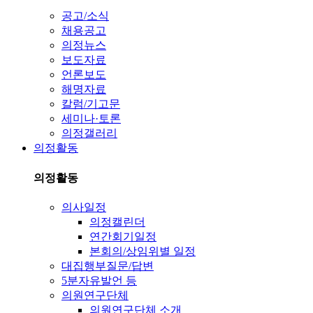
공고/소식
채용공고
의정뉴스
보도자료
언론보도
해명자료
칼럼/기고문
세미나·토론
의정갤러리
의정활동
의정활동
의사일정
의정캘린더
연간회기일정
본회의/상임위별 일정
대집행부질문/답변
5분자유발언 등
의원연구단체
의원연구단체 소개