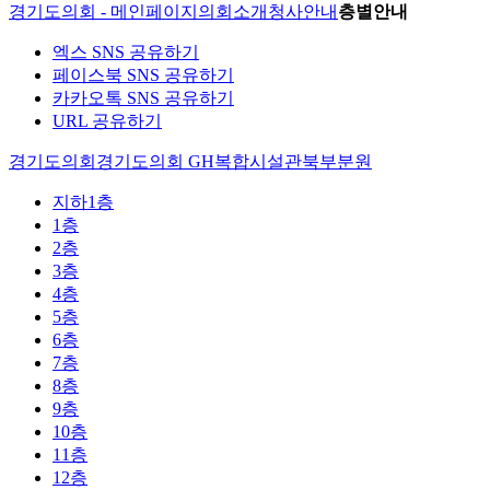
경기도의회 - 메인페이지
의회소개
청사안내
층별안내
엑스 SNS 공유하기
페이스북 SNS 공유하기
카카오톡 SNS 공유하기
URL 공유하기
경기도의회
경기도의회 GH복합시설관
북부분원
지하1층
1층
2층
3층
4층
5층
6층
7층
8층
9층
10층
11층
12층