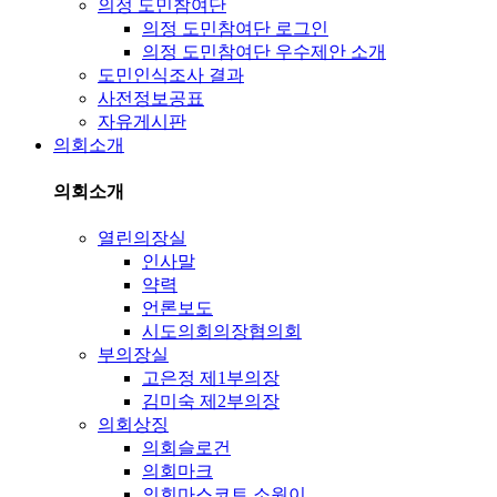
의정 도민참여단
의정 도민참여단 로그인
의정 도민참여단 우수제안 소개
도민인식조사 결과
사전정보공표
자유게시판
의회소개
의회소개
열린의장실
인사말
약력
언론보도
시도의회의장협의회
부의장실
고은정 제1부의장
김미숙 제2부의장
의회상징
의회슬로건
의회마크
의회마스코트 소원이