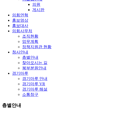
의원
게시판
의회연혁
홍보영상
홍보대사
의회사무처
조직현황
업무계획
정책지원관 현황
청사안내
층별안내
찾아오시는 길
북부분원안내
경기마루
경기마루 안내
경기마루 VR
경기마루 해설
소통창구
층별안내