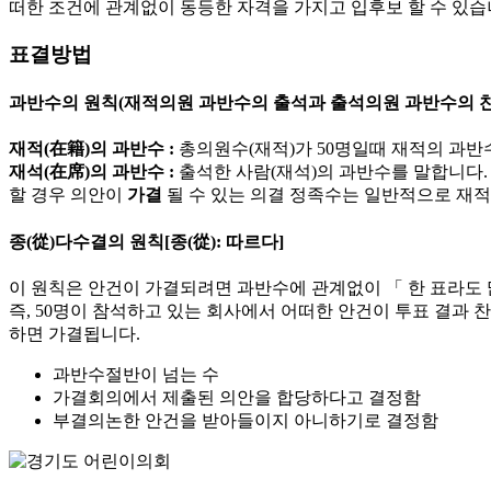
떠한 조건에 관계없이 동등한 자격을 가지고 입후보 할 수 있습
표결방법
과반수의 원칙(재적의원 과반수의 출석과 출석의원 과반수의 찬
재적(在籍)의 과반수 :
총의원수(재적)가 50명일때 재적의 과반수
재석(在席)의 과반수 :
출석한 사람(재석)의 과반수를 말합니다. 
할 경우 의안이
가결
될 수 있는 의결 정족수는 일반적으로 재적
종(從)다수결의 원칙[종(從): 따르다]
이 원칙은 안건이 가결되려면 과반수에 관계없이 「 한 표라도
즉, 50명이 참석하고 있는 회사에서 어떠한 안건이 투표 결과 찬
하면 가결됩니다.
과반수
절반이 넘는 수
가결
회의에서 제출된 의안을 합당하다고 결정함
부결
의논한 안건을 받아들이지 아니하기로 결정함